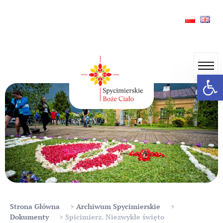
Skip
to
content
Open
Strona Główna
>
Archiwum Spycimierskie
>
Dokumenty
>
Spicimierz. Niezwykłe święto